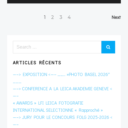
Posts
Po
Page
Page
Page
Page
Next
1
2
3
4
navigation
na
Search
for:
ARTICLES RÉCENTS
—–> EXPOSITION <—– …….. »PHOTO BASEL 2026″
………
—–> CONFERENCE A LA LEICA AKADEMIE GENEVE <
—–
« AWARDS » LFI LEICA FOTOGRAFIE
INTERNATIONAL SELECTIONNE « Rapproché »
—–> JURY POUR LE CONCOURS FOLG 2025-2026 <
—–