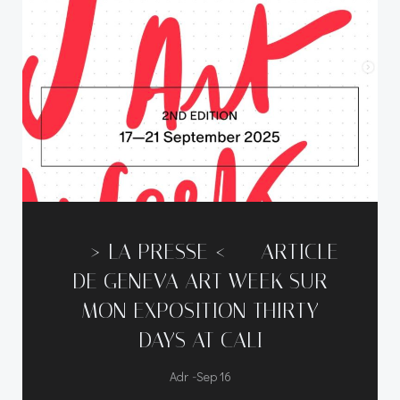
—–> LA PRESSE <—– ARTICLE
DE GENEVA ART WEEK SUR
MON EXPOSITION THIRTY
DAYS AT CALI
-
Adr
Sep 16