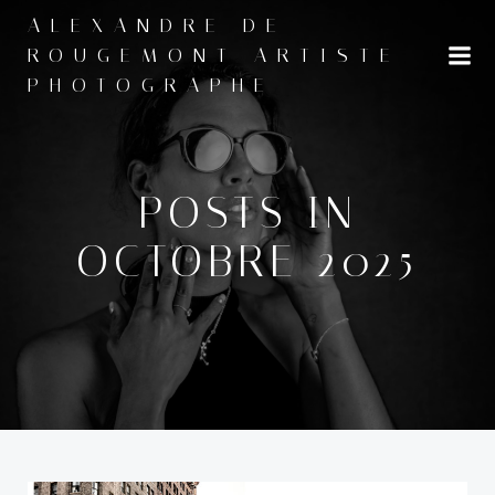
Aller
ALEXANDRE DE
au
ROUGEMONT ARTISTE
contenu
PHOTOGRAPHE
POSTS IN
OCTOBRE 2025