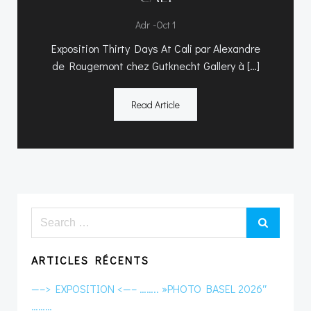
-
Adr
Oct 1
Exposition Thirty Days At Cali par Alexandre
de Rougemont chez Gutknecht Gallery à […]
Read Article
Search
for:
ARTICLES RÉCENTS
—–> EXPOSITION <—– …….. »PHOTO BASEL 2026″
………