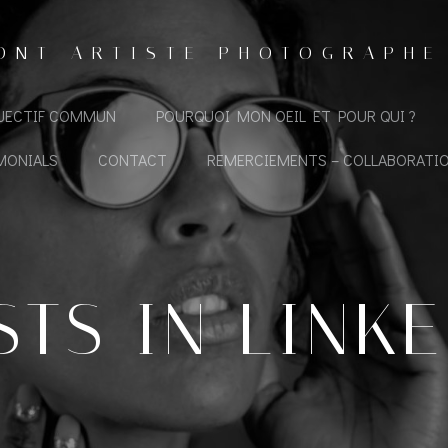
ONT ARTISTE PHOTOGRAPHE
BJECTIF COMMUN
POURQUOI MON OEIL ET POUR QUI ?
MONIALS
CONTACT
REMERCIEMENTS – COLLABORATI
STS IN LINKE