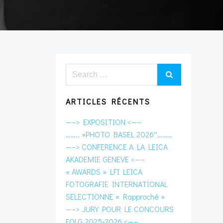
Search
for:
ARTICLES RÉCENTS
—–> EXPOSITION <—–
…….. »PHOTO BASEL 2026″………
—–> CONFERENCE A LA LEICA
AKADEMIE GENEVE <—–
« AWARDS » LFI LEICA
FOTOGRAFIE INTERNATIONAL
SELECTIONNE « Rapproché »
—–> JURY POUR LE CONCOURS
FOLG 2025-2026 <—–