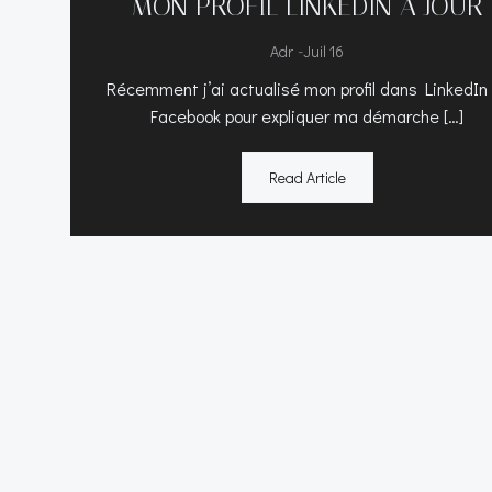
MON PROFIL LINKEDIN A JOUR
-
Adr
Juil 16
Récemment j’ai actualisé mon profil dans LinkedIn
Facebook pour expliquer ma démarche […]
Read Article