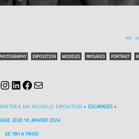
Adr
-
Ja
 PHOTOGRAPHY
EXPOSITION
MODELES
PAYSAGES
PORTRAIT
R
Instagram
LinkedIn
Facebook
E-mail
S INVITER A MA NOUVELLE EXPOSITION
« ESCAPADES »
SAGE JEUD 18 JANVIER 2024
DE 18H A 19H30