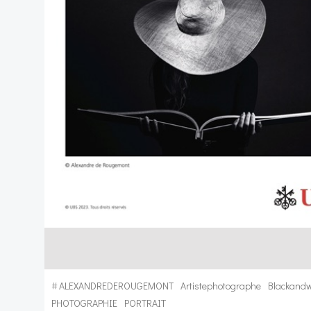
#
ALEXANDREDEROUGEMONT
Artistephotographe
Blackandw
PHOTOGRAPHIE
PORTRAIT