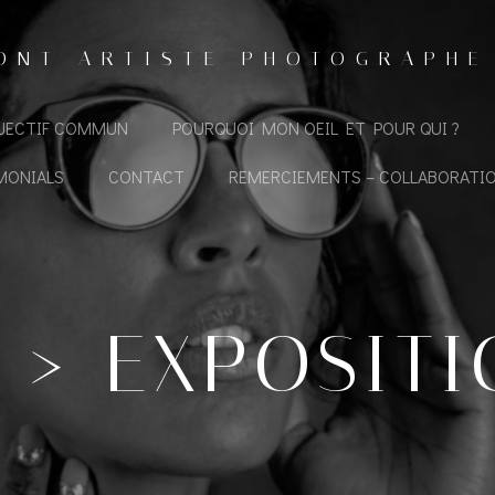
ONT ARTISTE PHOTOGRAPHE
BJECTIF COMMUN
POURQUOI MON OEIL ET POUR QUI ?
MONIALS
CONTACT
REMERCIEMENTS – COLLABORATI
–> EXPOSITI