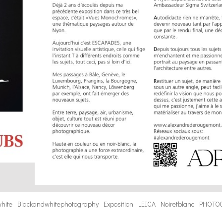
hite
Blackandwhitephotography
Exposition
LEICA
Noiretblanc
PHOTO