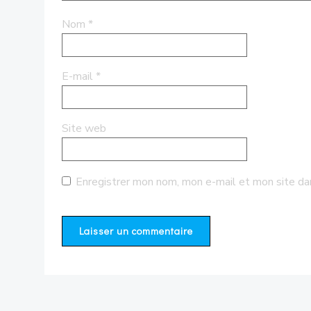
Nom
*
E-mail
*
Site web
Enregistrer mon nom, mon e-mail et mon site da
Alternative: