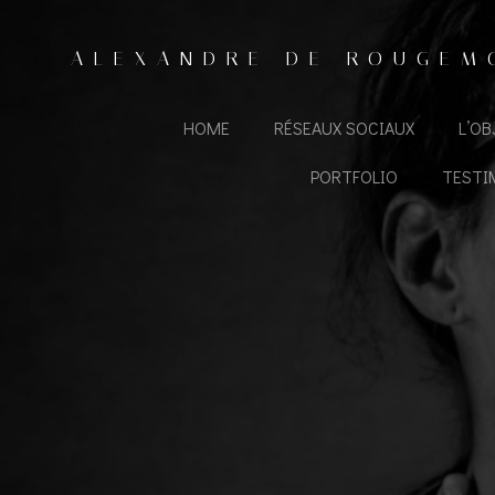
Aller
au
ALEXANDRE DE ROUGEM
contenu
HOME
RÉSEAUX SOCIAUX
L’O
PORTFOLIO
TESTI
—