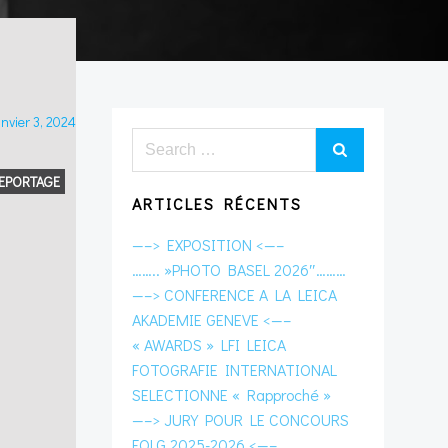
nvier 3, 2024
Search
for:
EPORTAGE
ARTICLES RÉCENTS
—–> EXPOSITION <—–
…….. »PHOTO BASEL 2026″………
—–> CONFERENCE A LA LEICA
AKADEMIE GENEVE <—–
« AWARDS » LFI LEICA
FOTOGRAFIE INTERNATIONAL
SELECTIONNE « Rapproché »
—–> JURY POUR LE CONCOURS
FOLG 2025-2026 <—–