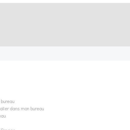
Post
navigation
n bureau
scalier dans mon bureau
eau