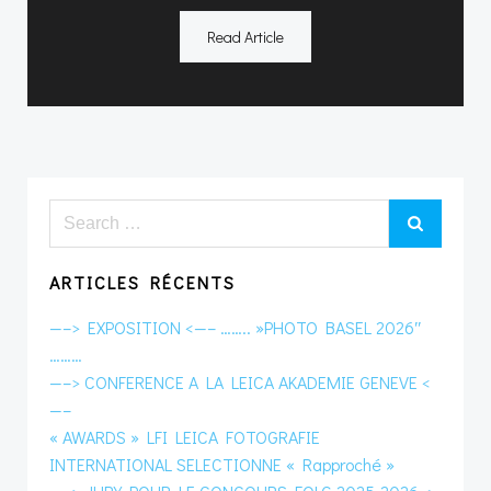
Read Article
Search
for:
ARTICLES RÉCENTS
—–> EXPOSITION <—– …….. »PHOTO BASEL 2026″
………
—–> CONFERENCE A LA LEICA AKADEMIE GENEVE <
—–
« AWARDS » LFI LEICA FOTOGRAFIE
INTERNATIONAL SELECTIONNE « Rapproché »