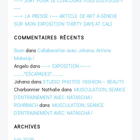
—–> JURY POUR LE CONCOURS FOLG 2025-2026 <
—–
—–> LA PRESSE <—– ARTICLE DE ART A GENEVE
SUR MON EXPOSITION THIRTY DAYS AT CALI
COMMENTAIRES RÉCENTS
Ilsan
dans
Collaboration avec Johana, Artiste
MakeUp !
Angelo
dans
—–> EXPOSITION <-----
........"ESCAPADES".........
Johana
dans
STUDIO PHOTOS FASHION – BEAUTY
Charbonnier Nathalie
dans
MUSCULATION, SEANCE
D’ENTRAINEMENT AVEC NATASCHA !
ROHRBACH
dans
MUSCULATION, SEANCE
D’ENTRAINEMENT AVEC NATASCHA !
ARCHIVES
juin 2026