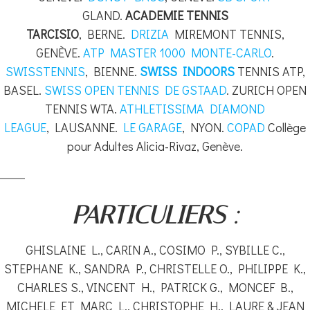
GLAND.
ACADEMIE TENNIS
TARCISIO
, BERNE.
DRIZIA
MIREMONT TENNIS,
GENÈVE.
ATP MASTER 1000 MONTE-CARLO
.
SWISSTENNIS
, BIENNE.
SWISS INDOORS
TENNIS ATP,
BASEL.
SWISS OPEN TENNIS DE GSTAAD
. ZURICH OPEN
TENNIS WTA.
ATHLETISSIMA DIAMOND
LEAGUE
, LAUSANNE.
LE GARAGE
, NYON.
COPAD
Collège
pour Adultes Alicia-Rivaz, Genève.
PARTICULIERS :
GHISLAINE L., CARIN A., COSIMO P., SYBILLE C.,
STEPHANE K., SANDRA P., CHRISTELLE O., PHILIPPE K.,
CHARLES S., VINCENT H., PATRICK G., MONCEF B.,
MICHELE ET MARC L., CHRISTOPHE H., LAURE & JEAN