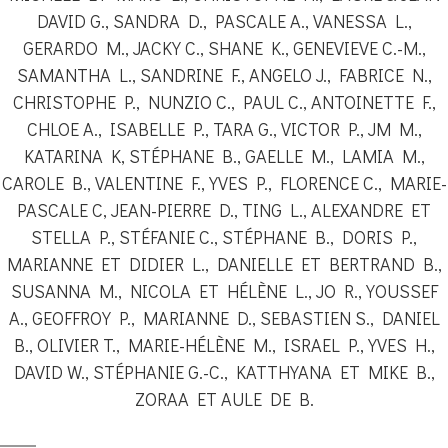
DAVID G., SANDRA D., PASCALE A., VANESSA L.,
GERARDO M., JACKY C., SHANE K., GENEVIEVE C.-M.,
SAMANTHA L., SANDRINE F., ANGELO J., FABRICE N.,
CHRISTOPHE P., NUNZIO C., PAUL C., ANTOINETTE F.,
CHLOE A., ISABELLE P., TARA G., VICTOR P., JM M.,
KATARINA K, STÉPHANE B., GAELLE M., LAMIA M.,
CAROLE B., VALENTINE F., YVES P., FLORENCE C., MARIE-
PASCALE C, JEAN-PIERRE D., TING L., ALEXANDRE ET
STELLA P., STÉFANIE C., STÉPHANE B., DORIS P.,
MARIANNE ET DIDIER L., DANIELLE ET BERTRAND B.,
SUSANNA M., NICOLA ET HÉLÈNE L., JO R., YOUSSEF
A., GEOFFROY P., MARIANNE D., SEBASTIEN S., DANIEL
B., OLIVIER T., MARIE-HÉLÈNE M., ISRAEL P., YVES H.,
DAVID W., STÉPHANIE G.-C., KATTHYANA ET MIKE B.,
ZORAA ET AULE DE B.