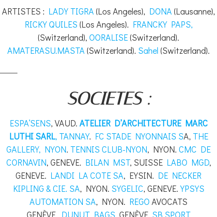
ARTISTES :
LADY TIGRA
(Los Angeles),
DONA
(Lausanne),
RICKY QUILES
(Los Angeles).
FRANCKY PAPS,
(Switzerland),
OORALISE
(Switzerland).
AMATERASU.MASTA
(Switzerland).
Sahel
(Switzerland).
SOCIETES :
ESPA’SENS
, VAUD.
ATELIER D’ARCHITECTURE MARC
LUTHI SARL
, TANNAY
.
FC STADE NYONNAIS S
A,
THE
GALLERY, NYON
.
TENNIS CLUB-NYON
, NYON.
CMC DE
CORNAVIN
, GENEVE.
BILAN MST
, SUISSE
LABO MGD
,
GENEVE.
LANDI LA COTE SA
, EYSIN.
DE NECKER
KIPLING & CIE. SA
, NYON.
SYGELIC
, GENEVE.
YPSYS
AUTOMATION SA
, NYON.
REGO
AVOCATS
GENÈVE.
DUNUT BAGS
, GENÈVE.
SB SPORT