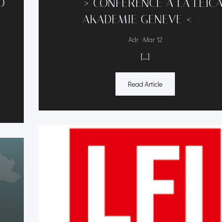
O
—–> CONFERENCE A LA LEIC
AKADEMIE GENEVE <—–
-
Adr
Mar 12
E
[…]
Read Article