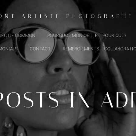
ONT ARTISTE PHOTOGRAPHE
BJECTIF COMMUN
POURQUOI MON OEIL ET POUR QUI ?
MONIALS
CONTACT
REMERCIEMENTS – COLLABORATI
POSTS IN
AD