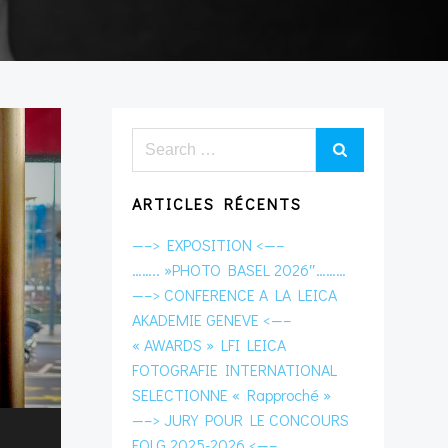
Search
for:
ARTICLES RÉCENTS
—–> EXPOSITION <—–
…….. »PHOTO BASEL 2026″………
—–> CONFERENCE A LA LEICA
AKADEMIE GENEVE <—–
« AWARDS » LFI LEICA
FOTOGRAFIE INTERNATIONAL
SELECTIONNE « Rapproché »
—–> JURY POUR LE CONCOURS
FOLG 2025-2026 <—–