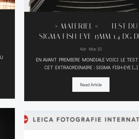
—–> MATERIEL <—– TEST DU
SIGMA FISH-EYE 15MM 1.4 DG 
-
Adr
Mar 20
DU
EN AVANT PREMIERE MONDIALE VOICI LE TEST
CET EXTRAORDINAIRE : SIGMA FISH-EYE […]
Read Article