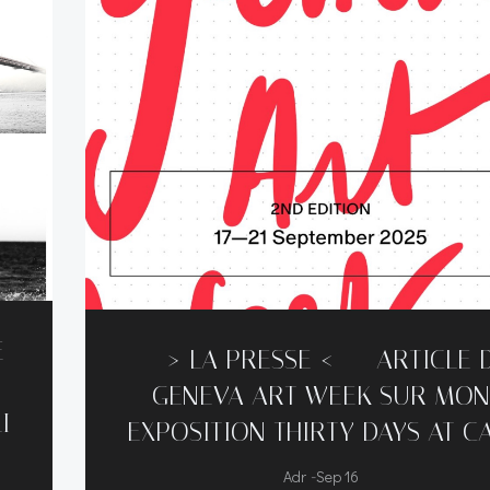
E
—–> LA PRESSE <—– ARTICLE 
GENEVA ART WEEK SUR MON
I
EXPOSITION THIRTY DAYS AT CA
-
Adr
Sep 16