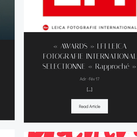
« AWARDS » LFI LEICA
FOTOGRAFIE INTERNATIONAL
SELECTIONNE « Rapproché »
-
Adr
Fév 17
[…]
Read Article