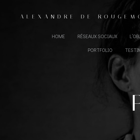
Aller
au
ALEXANDRE DE ROUGEM
contenu
HOME
RÉSEAUX SOCIAUX
L’O
PORTFOLIO
TESTI