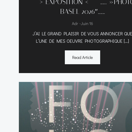
—–> EXPOSITION <—– …….. »PHOT
BASEL 2026″………
-
Adr
Juin 16
J’AI LE GRAND PLAISIR DE VOUS ANNONCER QU
L’UNE DE MES OEUVRE PHOTOGRAPHIQUE […]
Read Article