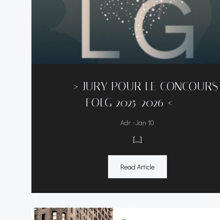
—–> JURY POUR LE CONCOURS
FOLG 2025-2026 <—–
-
Adr
Jan 10
[…]
Read Article