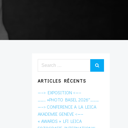
Search
for:
ARTICLES RÉCENTS
—–> EXPOSITION <—–
…….. »PHOTO BASEL 2026″………
—–> CONFERENCE A LA LEICA
AKADEMIE GENEVE <—–
« AWARDS » LFI LEICA