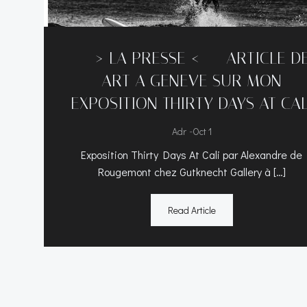
—–> LA PRESSE <—– ARTICLE D
ART A GENEVE SUR MON
EXPOSITION THIRTY DAYS AT CAL
-
Adr
Oct 1
Exposition Thirty Days At Cali par Alexandre de
Rougemont chez Gutknecht Gallery à […]
Read Article