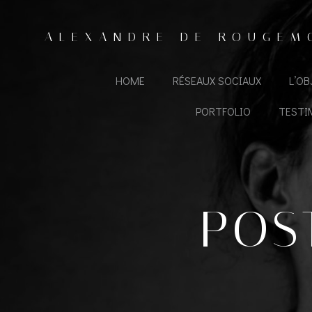
Aller
au
ALEXANDRE DE ROUGEM
contenu
HOME
RÉSEAUX SOCIAUX
L’O
PORTFOLIO
TESTI
POS