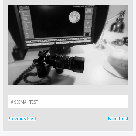
#
SIGMA
TEST
Post
Post
Previous Post
Next Post